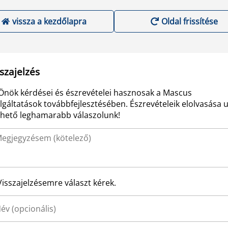
vissza a kezdőlapra
Oldal frissítése
szajelzés
Önök kérdései és észrevételei hasznosak a Mascus
lgáltatások továbbfejlesztésében. Észrevételeik elolvasása 
ehető leghamarabb válaszolunk!
Visszajelzésemre választ kérek.