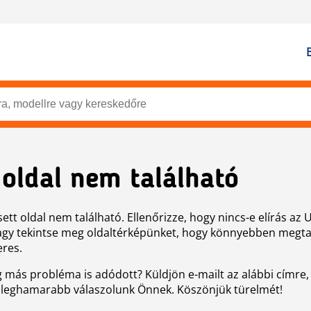
 oldal nem található
ett oldal nem található. Ellenőrizze, hogy nincs-e elírás az 
agy tekintse meg oldaltérképünket, hogy könnyebben megtal
eres.
g más probléma is adódott? Küldjön e-mailt az alábbi címre,
 leghamarabb válaszolunk Önnek. Köszönjük türelmét!