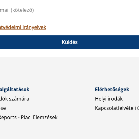
tvédelmi Irányelvek
Küldés
olgáltatások
Elérhetőségek
dók számára
Helyi irodák
ése
Kapcsolatfelvételi 
eports - Piaci Elemzések