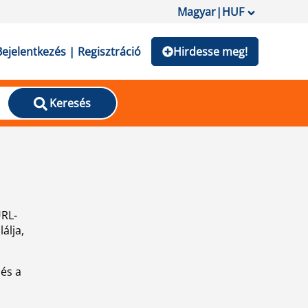
Magyar
|
HUF
Bejelentkezés | Regisztráció
Hirdesse meg!
Keresés
URL-
álja,
 és a