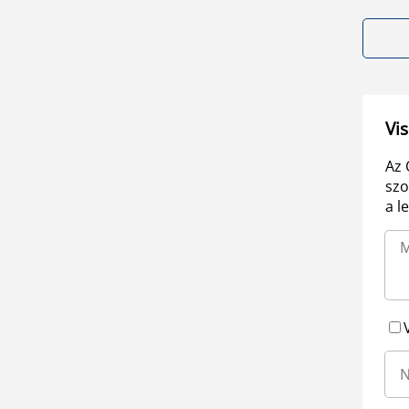
Vis
Az 
szo
a l