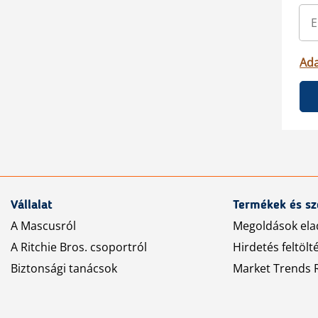
Ada
Vállalat
Termékek és sz
A Mascusról
Megoldások ela
A Ritchie Bros. csoportról
Hirdetés feltölt
Biztonsági tanácsok
Market Trends R