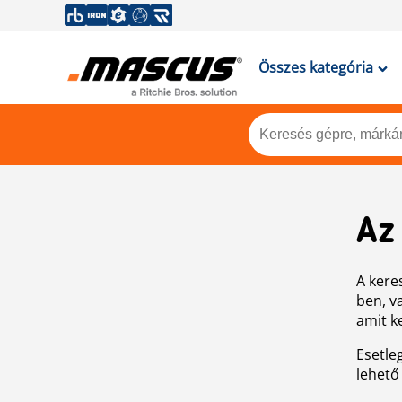
Összes kategória
Az
A keres
ben, v
amit k
Esetle
lehető