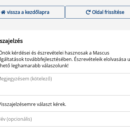
vissza a kezdőlapra
Oldal frissítése
szajelzés
Önök kérdései és észrevételei hasznosak a Mascus
lgáltatások továbbfejlesztésében. Észrevételeik elolvasása 
ehető leghamarabb válaszolunk!
Visszajelzésemre választ kérek.