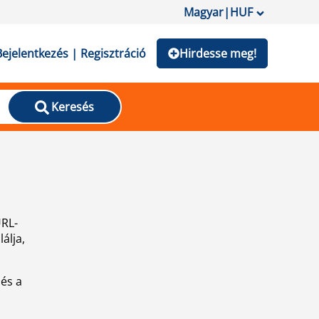
Magyar
|
HUF
Bejelentkezés | Regisztráció
Hirdesse meg!
Keresés
URL-
álja,
 és a