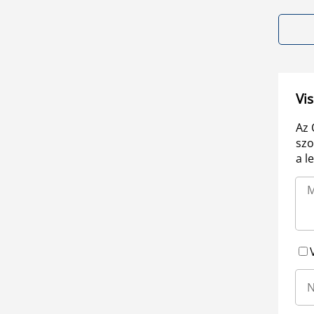
Vis
Az 
szo
a l