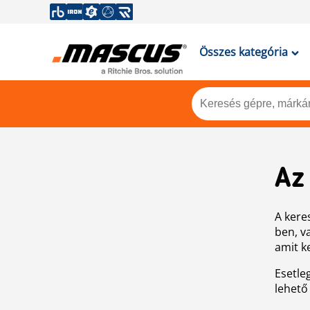
Összes kategória
Az
A keres
ben, v
amit k
Esetle
lehető