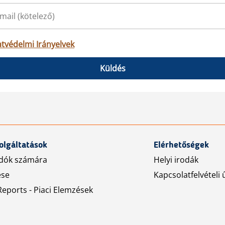
tvédelmi Irányelvek
Küldés
olgáltatások
Elérhetőségek
dók számára
Helyi irodák
ése
Kapcsolatfelvételi 
eports - Piaci Elemzések