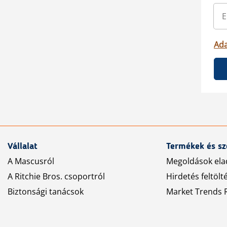
Ada
Vállalat
Termékek és sz
A Mascusról
Megoldások ela
A Ritchie Bros. csoportról
Hirdetés feltölt
Biztonsági tanácsok
Market Trends R