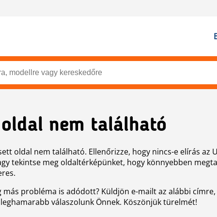
 oldal nem található
ett oldal nem található. Ellenőrizze, hogy nincs-e elírás az 
agy tekintse meg oldaltérképünket, hogy könnyebben megtal
eres.
g más probléma is adódott? Küldjön e-mailt az alábbi címre,
 leghamarabb válaszolunk Önnek. Köszönjük türelmét!