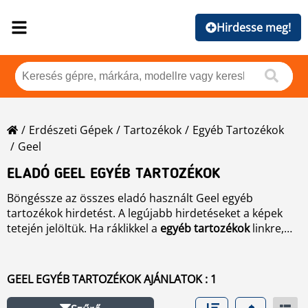
Hirdesse meg!
Erdészeti Gépek
Tartozékok
Egyéb Tartozékok
Geel
ELADÓ GEEL EGYÉB TARTOZÉKOK
Böngéssze az összes eladó használt Geel egyéb
tartozékok hirdetést. A legújabb hirdetéseket a képek
tetején jelöltük. Ha ráklikkel a
egyéb tartozékok
linkre,
keresését szűkítheti gépmárka, típus, évjárat, üzemóra,
település, legújabb hirdetések stb. szerint.
GEEL EGYÉB TARTOZÉKOK AJÁNLATOK : 1