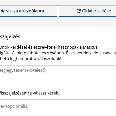
vissza a kezdőlapra
Oldal frissítése
szajelzés
Önök kérdései és észrevételei hasznosak a Mascus
lgáltatások továbbfejlesztésében. Észrevételeik elolvasása 
ehető leghamarabb válaszolunk!
Visszajelzésemre választ kérek.