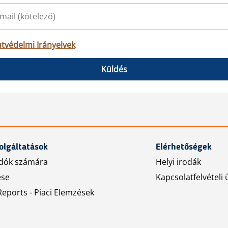
tvédelmi Irányelvek
Küldés
olgáltatások
Elérhetőségek
dók számára
Helyi irodák
ése
Kapcsolatfelvételi 
eports - Piaci Elemzések