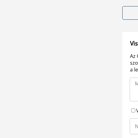
Vis
Az 
szo
a l