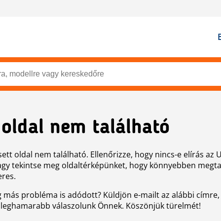
 oldal nem található
ett oldal nem található. Ellenőrizze, hogy nincs-e elírás az 
agy tekintse meg oldaltérképünket, hogy könnyebben megtal
eres.
g más probléma is adódott? Küldjön e-mailt az alábbi címre,
 leghamarabb válaszolunk Önnek. Köszönjük türelmét!