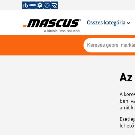
Összes kategória
Az
A keres
ben, v
amit k
Esetle
lehető