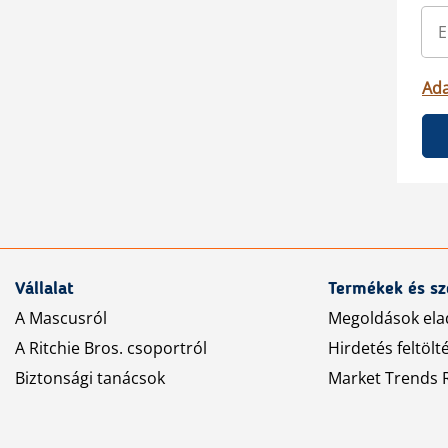
Ada
Vállalat
Termékek és sz
A Mascusról
Megoldások ela
A Ritchie Bros. csoportról
Hirdetés feltölt
Biztonsági tanácsok
Market Trends R