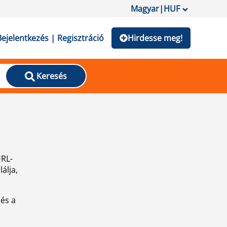
Magyar
|
HUF
Bejelentkezés | Regisztráció
Hirdesse meg!
Keresés
URL-
álja,
 és a