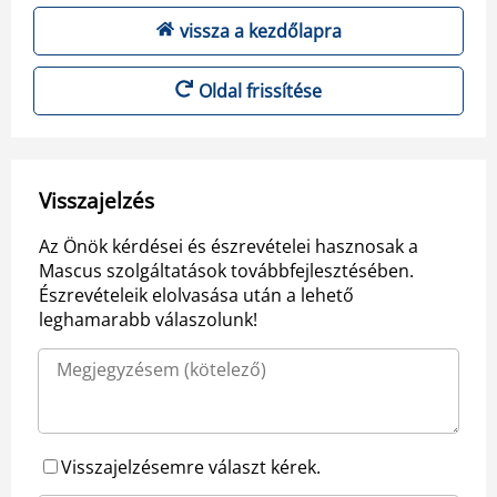
vissza a kezdőlapra
Oldal frissítése
Visszajelzés
Az Önök kérdései és észrevételei hasznosak a
Mascus szolgáltatások továbbfejlesztésében.
Észrevételeik elolvasása után a lehető
leghamarabb válaszolunk!
Visszajelzésemre választ kérek.