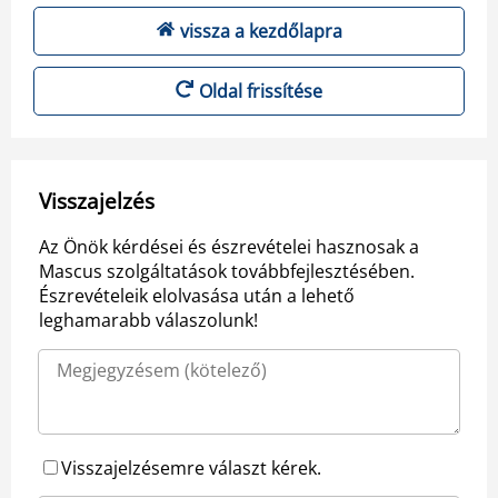
vissza a kezdőlapra
Oldal frissítése
Visszajelzés
Az Önök kérdései és észrevételei hasznosak a
Mascus szolgáltatások továbbfejlesztésében.
Észrevételeik elolvasása után a lehető
leghamarabb válaszolunk!
Visszajelzésemre választ kérek.