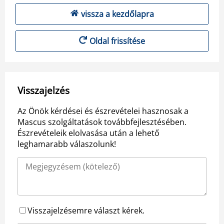
vissza a kezdőlapra
Oldal frissítése
Visszajelzés
Az Önök kérdései és észrevételei hasznosak a
Mascus szolgáltatások továbbfejlesztésében.
Észrevételeik elolvasása után a lehető
leghamarabb válaszolunk!
Visszajelzésemre választ kérek.