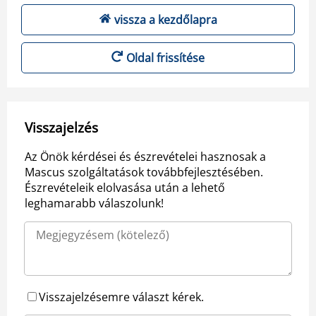
vissza a kezdőlapra
Oldal frissítése
Visszajelzés
Az Önök kérdései és észrevételei hasznosak a
Mascus szolgáltatások továbbfejlesztésében.
Észrevételeik elolvasása után a lehető
leghamarabb válaszolunk!
Visszajelzésemre választ kérek.