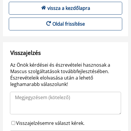
vissza a kezdőlapra
Oldal frissítése
Visszajelzés
Az Önök kérdései és észrevételei hasznosak a
Mascus szolgáltatások továbbfejlesztésében.
Észrevételeik elolvasása után a lehető
leghamarabb válaszolunk!
Visszajelzésemre választ kérek.