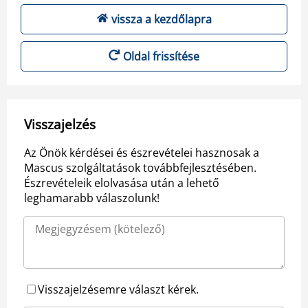
vissza a kezdőlapra
Oldal frissítése
Visszajelzés
Az Önök kérdései és észrevételei hasznosak a
Mascus szolgáltatások továbbfejlesztésében.
Észrevételeik elolvasása után a lehető
leghamarabb válaszolunk!
Visszajelzésemre választ kérek.