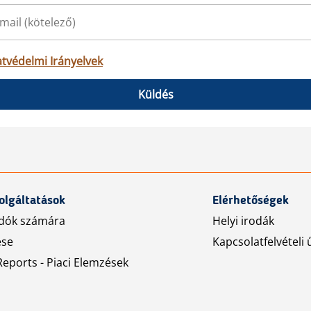
tvédelmi Irányelvek
Küldés
olgáltatások
Elérhetőségek
dók számára
Helyi irodák
ése
Kapcsolatfelvételi 
eports - Piaci Elemzések