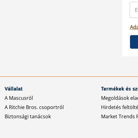
Ada
Vállalat
Termékek és sz
A Mascusról
Megoldások ela
A Ritchie Bros. csoportról
Hirdetés feltölt
Biztonsági tanácsok
Market Trends R