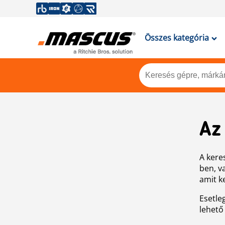
Összes kategória
Az
A keres
ben, v
amit k
Esetle
lehető