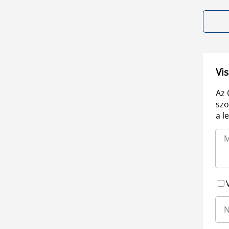
Vis
Az 
szo
a l