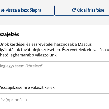
vissza a kezdőlapra
Oldal frissítése
szajelzés
Önök kérdései és észrevételei hasznosak a Mascus
lgáltatások továbbfejlesztésében. Észrevételeik elolvasása 
ehető leghamarabb válaszolunk!
Visszajelzésemre választ kérek.