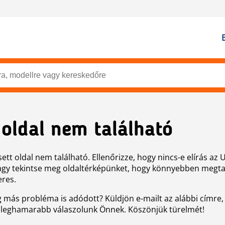
 oldal nem található
ett oldal nem található. Ellenőrizze, hogy nincs-e elírás az 
agy tekintse meg oldaltérképünket, hogy könnyebben megtal
eres.
g más probléma is adódott? Küldjön e-mailt az alábbi címre,
 leghamarabb válaszolunk Önnek. Köszönjük türelmét!