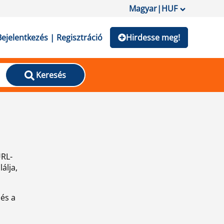
Magyar
|
HUF
Bejelentkezés | Regisztráció
Hirdesse meg!
Keresés
URL-
álja,
 és a