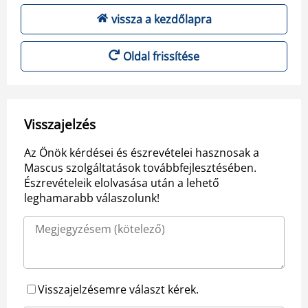
vissza a kezdőlapra
Oldal frissítése
Visszajelzés
Az Önök kérdései és észrevételei hasznosak a
Mascus szolgáltatások továbbfejlesztésében.
Észrevételeik elolvasása után a lehető
leghamarabb válaszolunk!
Visszajelzésemre választ kérek.