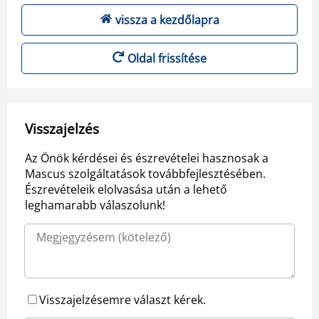
vissza a kezdőlapra
Oldal frissítése
Visszajelzés
Az Önök kérdései és észrevételei hasznosak a
Mascus szolgáltatások továbbfejlesztésében.
Észrevételeik elolvasása után a lehető
leghamarabb válaszolunk!
Visszajelzésemre választ kérek.