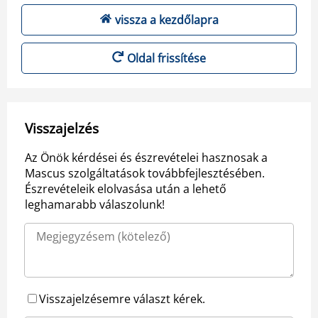
vissza a kezdőlapra
Oldal frissítése
Visszajelzés
Az Önök kérdései és észrevételei hasznosak a
Mascus szolgáltatások továbbfejlesztésében.
Észrevételeik elolvasása után a lehető
leghamarabb válaszolunk!
Visszajelzésemre választ kérek.