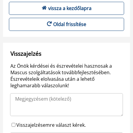
vissza a kezdőlapra
Oldal frissítése
Visszajelzés
Az Önök kérdései és észrevételei hasznosak a
Mascus szolgáltatások továbbfejlesztésében.
Észrevételeik elolvasása után a lehető
leghamarabb válaszolunk!
Visszajelzésemre választ kérek.