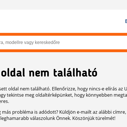
 oldal nem található
ett oldal nem található. Ellenőrizze, hogy nincs-e elírás az 
agy tekintse meg oldaltérképünket, hogy könnyebben megtal
eres.
g más probléma is adódott? Küldjön e-mailt az alábbi címre,
 leghamarabb válaszolunk Önnek. Köszönjük türelmét!