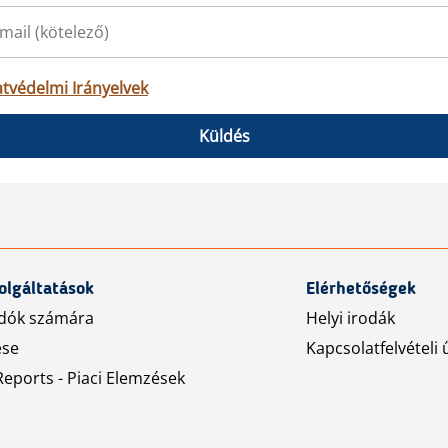
tvédelmi Irányelvek
Küldés
olgáltatások
Elérhetőségek
dók számára
Helyi irodák
ése
Kapcsolatfelvételi 
eports - Piaci Elemzések