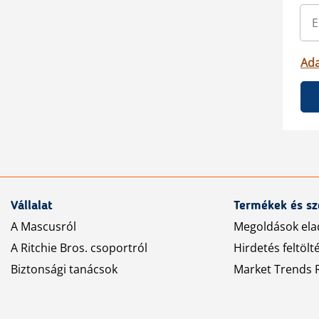
Ada
Vállalat
Termékek és sz
A Mascusról
Megoldások ela
A Ritchie Bros. csoportról
Hirdetés feltölt
Biztonsági tanácsok
Market Trends R