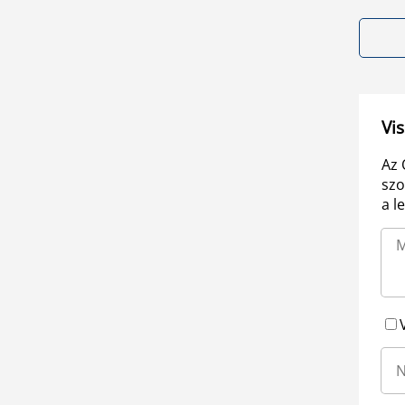
Vis
Az 
szo
a l