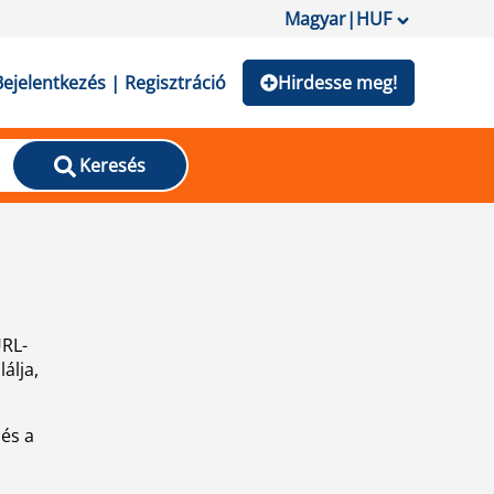
Magyar
|
HUF
Bejelentkezés | Regisztráció
Hirdesse meg!
Keresés
URL-
álja,
 és a