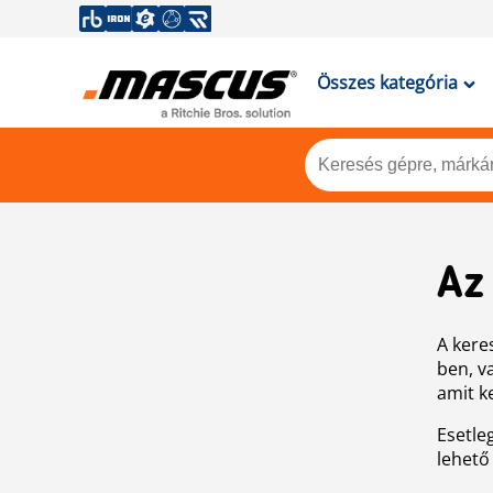
Összes kategória
Az
A keres
ben, v
amit k
Esetle
lehető