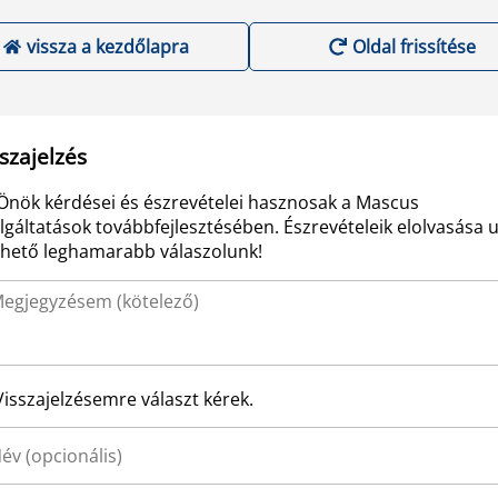
vissza a kezdőlapra
Oldal frissítése
szajelzés
Önök kérdései és észrevételei hasznosak a Mascus
lgáltatások továbbfejlesztésében. Észrevételeik elolvasása 
ehető leghamarabb válaszolunk!
Visszajelzésemre választ kérek.